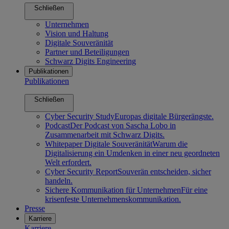
Schließen
Unternehmen
Vision und Haltung
Digitale Souveränität
Partner und Beteiligungen
Schwarz Digits Engineering
Publikationen
Publikationen
Schließen
Cyber Security Study
Europas digitale Bürgerängste.
Podcast
Der Podcast von Sascha Lobo in
Zusammenarbeit mit Schwarz Digits.
Whitepaper Digitale Souveränität
Warum die
Digitalisierung ein Umdenken in einer neu geordneten
Welt erfordert.
Cyber Security Report
Souverän entscheiden, sicher
handeln.
Sichere Kommunikation für Unternehmen
Für eine
krisenfeste Unternehmenskommunikation.
Presse
Karriere
Karriere