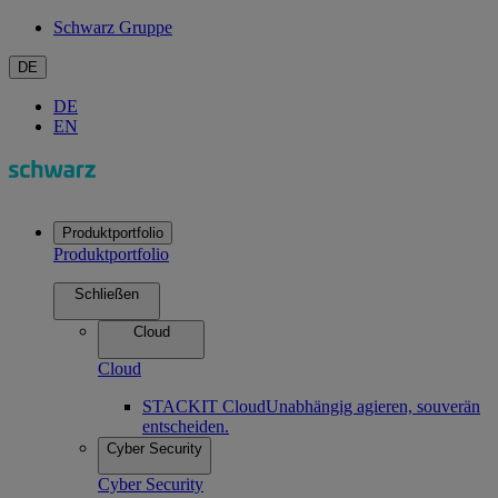
Schwarz Gruppe
DE
DE
EN
Produktportfolio
Produktportfolio
Schließen
Cloud
Cloud
STACKIT Cloud
Unabhängig agieren, souverän
entscheiden.
Cyber Security
Cyber Security