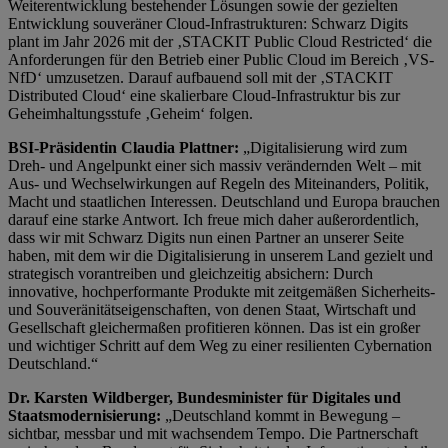
Weiterentwicklung bestehender Lösungen sowie der gezielten
Entwicklung souveräner Cloud-Infrastrukturen: Schwarz Digits
plant im Jahr 2026 mit der ‚STACKIT Public Cloud Restricted‘ die
Anforderungen für den Betrieb einer Public Cloud im Bereich ‚VS-
NfD‘ umzusetzen. Darauf aufbauend soll mit der ‚STACKIT
Distributed Cloud‘ eine skalierbare Cloud-Infrastruktur bis zur
Geheimhaltungsstufe ‚Geheim‘ folgen.
BSI-Präsidentin Claudia Plattner:
„Digitalisierung wird zum
Dreh- und Angelpunkt einer sich massiv verändernden Welt – mit
Aus- und Wechselwirkungen auf Regeln des Miteinanders, Politik,
Macht und staatlichen Interessen. Deutschland und Europa brauchen
darauf eine starke Antwort. Ich freue mich daher außerordentlich,
dass wir mit Schwarz Digits nun einen Partner an unserer Seite
haben, mit dem wir die Digitalisierung in unserem Land gezielt und
strategisch vorantreiben und gleichzeitig absichern: Durch
innovative, hochperformante Produkte mit zeitgemäßen Sicherheits-
und Souveränitätseigenschaften, von denen Staat, Wirtschaft und
Gesellschaft gleichermaßen profitieren können. Das ist ein großer
und wichtiger Schritt auf dem Weg zu einer resilienten Cybernation
Deutschland.“
Dr. Karsten Wildberger, Bundesminister für Digitales und
Staatsmodernisierung:
„Deutschland kommt in Bewegung –
sichtbar, messbar und mit wachsendem Tempo. Die Partnerschaft