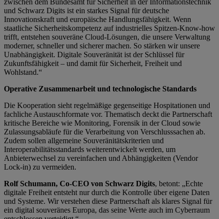
zwischen dem Bundesamt für Sicherheit in der Informationstechnik
und Schwarz Digits ist ein starkes Signal für deutsche
Innovationskraft und europäische Handlungsfähigkeit. Wenn
staatliche Sicherheitskompetenz auf industrielles Spitzen-Know-how
trifft, entstehen souveräne Cloud-Lösungen, die unsere Verwaltung
moderner, schneller und sicherer machen. So stärken wir unsere
Unabhängigkeit. Digitale Souveränität ist der Schlüssel für
Zukunftsfähigkeit – und damit für Sicherheit, Freiheit und
Wohlstand.“
Operative Zusammenarbeit und technologische Standards
Die Kooperation sieht regelmäßige gegenseitige Hospitationen und
fachliche Austauschformate vor. Thematisch deckt die Partnerschaft
kritische Bereiche wie Monitoring, Forensik in der Cloud sowie
Zulassungsabläufe für die Verarbeitung von Verschlusssachen ab.
Zudem sollen allgemeine Souveränitätskriterien und
Interoperabilitätsstandards weiterentwickelt werden, um
Anbieterwechsel zu vereinfachen und Abhängigkeiten (Vendor
Lock-in) zu vermeiden.
Rolf Schumann, Co-CEO von Schwarz Digits
, betont: „Echte
digitale Freiheit entsteht nur durch die Kontrolle über eigene Daten
und Systeme. Wir verstehen diese Partnerschaft als klares Signal für
ein digital souveränes Europa, das seine Werte auch im Cyberraum
entschlossen verteidigt.“