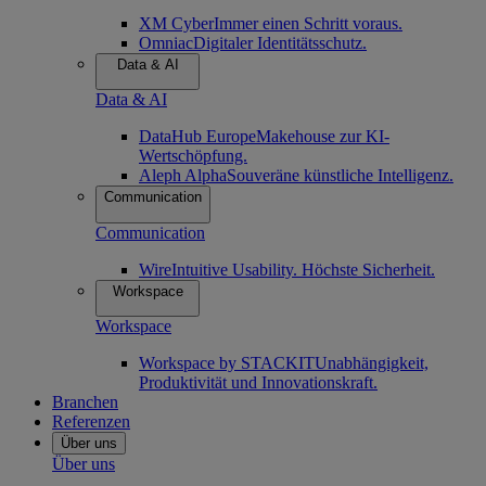
XM Cyber
Immer einen Schritt voraus.
Omniac
Digitaler Identitätsschutz.
Data & AI
Data & AI
DataHub Europe
Makehouse zur KI-
Wertschöpfung.
Aleph Alpha
Souveräne künstliche Intelligenz.
Communication
Communication
Wire
Intuitive Usability. Höchste Sicherheit.
Workspace
Workspace
Workspace by STACKIT
Unabhängigkeit,
Produktivität und Innovationskraft.
Branchen
Referenzen
Über uns
Über uns