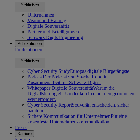
Schließen
Unternehmen
Vision und Haltung
Digitale Souveränität
Partner und Beteiligungen
Schwarz Digits Engineering
Publikationen
Publikationen
Schließen
Cyber Security Study
Europas digitale Bürgerängste.
Podcast
Der Podcast von Sascha Lobo in
Zusammenarbeit mit Schwarz Digits.
Whitepaper Digitale Souveränität
Warum die
Digitalisierung ein Umdenken in einer neu geordneten
Welt erfordert.
Cyber Security Report
Souverän entscheiden, sicher
handeln.
Sichere Kommunikation für Unternehmen
Für eine
krisenfeste Unternehmenskommunikation.
Presse
Karriere
Karriere