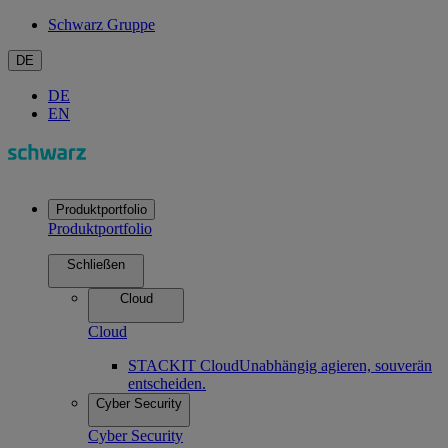
Schwarz Gruppe
DE
DE
EN
Produktportfolio
Produktportfolio
Schließen
Cloud
Cloud
STACKIT Cloud
Unabhängig agieren, souverän
entscheiden.
Cyber Security
Cyber Security