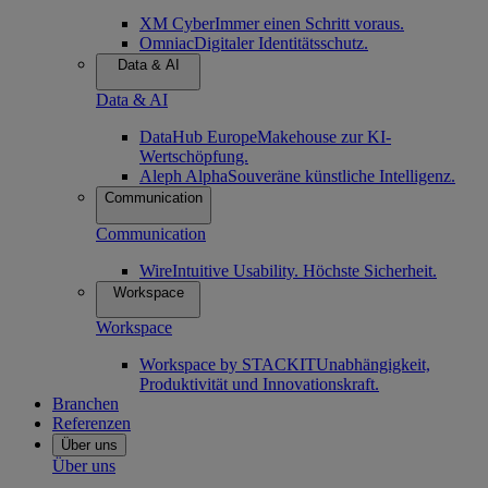
XM Cyber
Immer einen Schritt voraus.
Omniac
Digitaler Identitätsschutz.
Data & AI
Data & AI
DataHub Europe
Makehouse zur KI-
Wertschöpfung.
Aleph Alpha
Souveräne künstliche Intelligenz.
Communication
Communication
Wire
Intuitive Usability. Höchste Sicherheit.
Workspace
Workspace
Workspace by STACKIT
Unabhängigkeit,
Produktivität und Innovationskraft.
Branchen
Referenzen
Über uns
Über uns