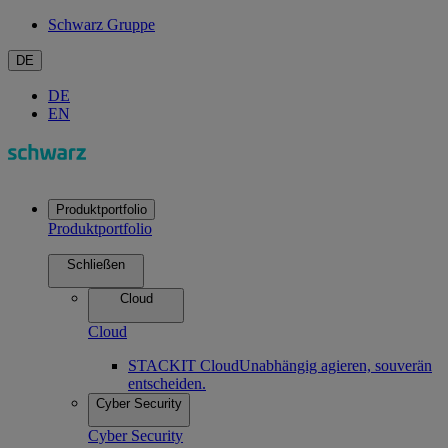
Schwarz Gruppe
DE
DE
EN
Produktportfolio
Produktportfolio
Schließen
Cloud
Cloud
STACKIT Cloud
Unabhängig agieren, souverän
entscheiden.
Cyber Security
Cyber Security