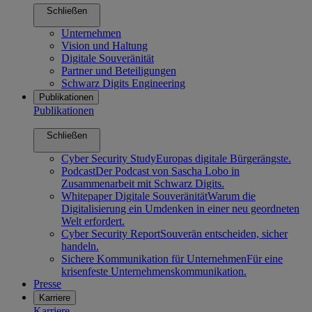
Schließen
Unternehmen
Vision und Haltung
Digitale Souveränität
Partner und Beteiligungen
Schwarz Digits Engineering
Publikationen
Publikationen
Schließen
Cyber Security Study
Europas digitale Bürgerängste.
Podcast
Der Podcast von Sascha Lobo in
Zusammenarbeit mit Schwarz Digits.
Whitepaper Digitale Souveränität
Warum die
Digitalisierung ein Umdenken in einer neu geordneten
Welt erfordert.
Cyber Security Report
Souverän entscheiden, sicher
handeln.
Sichere Kommunikation für Unternehmen
Für eine
krisenfeste Unternehmenskommunikation.
Presse
Karriere
Karriere