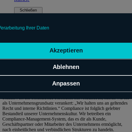
Schließen
Jobangebote
Schwarz Digits Spain
Verarbeitung Ihrer Daten
Schwarz Digits Romania
Schwarz Digits Bulgaria
Newsletter
Akzeptieren
Compliance
Ablehnen
Compliance oder Regeltreue ist heute komplexer denn je. Im
globalen Umfeld wachsen die gesetzlichen Herausforderungen
Anpassen
ständig. Deshalb passen wir unsere Prozesse und Systeme
permanent den rechtlichen Rahmenbedingungen an. Um den
Stellenwert der Rechtstreue besonders hervorzuheben, haben wir sie
als Unternehmensgrundsatz verankert: „Wir halten uns an geltendes
Recht und interne Richtlinien.“ Compliance ist folglich gelebter
Bestandteil unserer Unternehmenskultur. Wir betreiben ein
Compliance-Management-System, das es dir als Kunde,
Geschäftspartner oder Mitarbeiter des Unternehmens ermöglicht,
nach einheitlichen und verbindlichen Strukturen zu handeln.