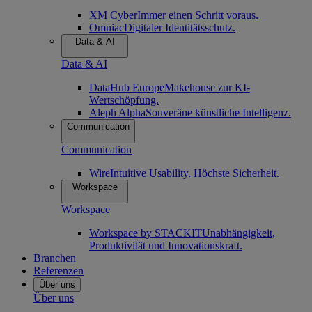
XM Cyber
Immer einen Schritt voraus.
Omniac
Digitaler Identitätsschutz.
Data & AI
Data & AI
DataHub Europe
Makehouse zur KI-
Wertschöpfung.
Aleph Alpha
Souveräne künstliche Intelligenz.
Communication
Communication
Wire
Intuitive Usability. Höchste Sicherheit.
Workspace
Workspace
Workspace by STACKIT
Unabhängigkeit,
Produktivität und Innovationskraft.
Branchen
Referenzen
Über uns
Über uns