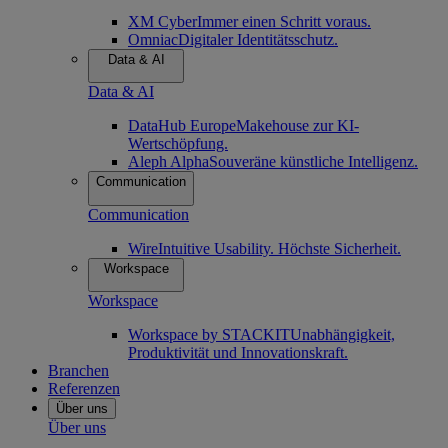
XM Cyber
Immer einen Schritt voraus.
Omniac
Digitaler Identitätsschutz.
Data & AI
Data & AI
DataHub Europe
Makehouse zur KI-
Wertschöpfung.
Aleph Alpha
Souveräne künstliche Intelligenz.
Communication
Communication
Wire
Intuitive Usability. Höchste Sicherheit.
Workspace
Workspace
Workspace by STACKIT
Unabhängigkeit,
Produktivität und Innovationskraft.
Branchen
Referenzen
Über uns
Über uns