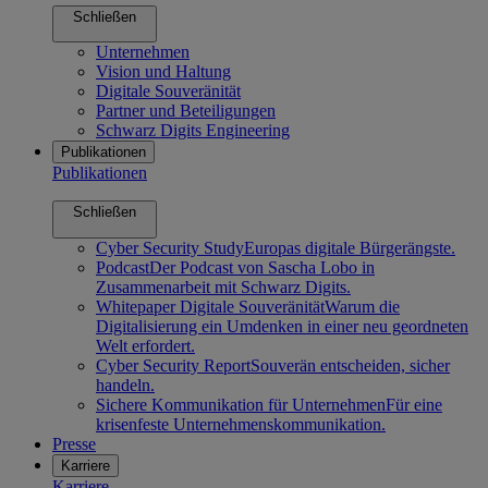
Schließen
Unternehmen
Vision und Haltung
Digitale Souveränität
Partner und Beteiligungen
Schwarz Digits Engineering
Publikationen
Publikationen
Schließen
Cyber Security Study
Europas digitale Bürgerängste.
Podcast
Der Podcast von Sascha Lobo in
Zusammenarbeit mit Schwarz Digits.
Whitepaper Digitale Souveränität
Warum die
Digitalisierung ein Umdenken in einer neu geordneten
Welt erfordert.
Cyber Security Report
Souverän entscheiden, sicher
handeln.
Sichere Kommunikation für Unternehmen
Für eine
krisenfeste Unternehmenskommunikation.
Presse
Karriere
Karriere