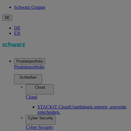
Schwarz Gruppe
DE
DE
EN
Produktportfolio
Produktportfolio
Schließen
Cloud
Cloud
STACKIT Cloud
Unabhängig agieren, souverän
entscheiden.
Cyber Security
Cyber Security