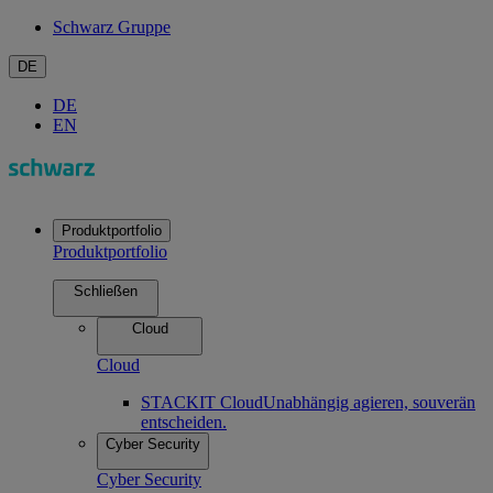
Schwarz Gruppe
DE
DE
EN
Produktportfolio
Produktportfolio
Schließen
Cloud
Cloud
STACKIT Cloud
Unabhängig agieren, souverän
entscheiden.
Cyber Security
Cyber Security