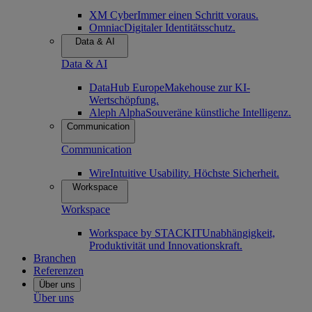
XM Cyber
Immer einen Schritt voraus.
Omniac
Digitaler Identitätsschutz.
Data & AI
Data & AI
DataHub Europe
Makehouse zur KI-
Wertschöpfung.
Aleph Alpha
Souveräne künstliche Intelligenz.
Communication
Communication
Wire
Intuitive Usability. Höchste Sicherheit.
Workspace
Workspace
Workspace by STACKIT
Unabhängigkeit,
Produktivität und Innovationskraft.
Branchen
Referenzen
Über uns
Über uns