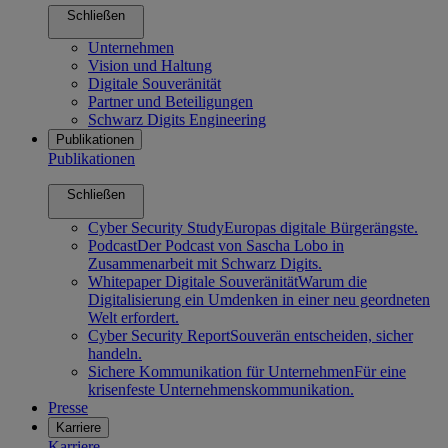
Schließen
Unternehmen
Vision und Haltung
Digitale Souveränität
Partner und Beteiligungen
Schwarz Digits Engineering
Publikationen
Publikationen
Schließen
Cyber Security Study
Europas digitale Bürgerängste.
Podcast
Der Podcast von Sascha Lobo in
Zusammenarbeit mit Schwarz Digits.
Whitepaper Digitale Souveränität
Warum die
Digitalisierung ein Umdenken in einer neu geordneten
Welt erfordert.
Cyber Security Report
Souverän entscheiden, sicher
handeln.
Sichere Kommunikation für Unternehmen
Für eine
krisenfeste Unternehmenskommunikation.
Presse
Karriere
Karriere