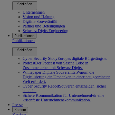
Schließen
Unternehmen
Vision und Haltung
Digitale Souveränität
Partner und Beteiligungen
Schwarz Digits Engineering
Publikationen
Publikationen
Schließen
Cyber Security Study
Europas digitale Bürgerängste.
Podcast
Der Podcast von Sascha Lobo in
Zusammenarbeit mit Schwarz Digits.
Whitepaper Digitale Souveränität
Warum die
Digitalisierung ein Umdenken in einer neu geordneten
Welt erfordert.
Cyber Security Report
Souverän entscheiden, sicher
handeln.
Sichere Kommunikation für Unternehmen
Für eine
krisenfeste Unternehmenskommunikation.
Presse
Karriere
Karriere