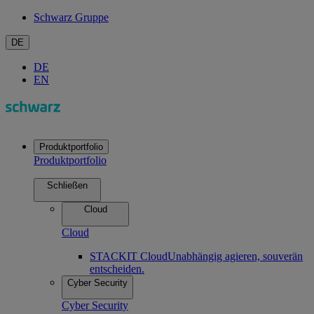
Schwarz Gruppe
DE
DE
EN
Produktportfolio
Produktportfolio
Schließen
Cloud
Cloud
STACKIT Cloud
Unabhängig agieren, souverän
entscheiden.
Cyber Security
Cyber Security