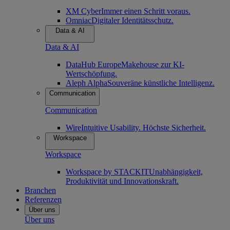
XM Cyber
Immer einen Schritt voraus.
Omniac
Digitaler Identitätsschutz.
Data & AI
Data & AI
DataHub Europe
Makehouse zur KI-
Wertschöpfung.
Aleph Alpha
Souveräne künstliche Intelligenz.
Communication
Communication
Wire
Intuitive Usability. Höchste Sicherheit.
Workspace
Workspace
Workspace by STACKIT
Unabhängigkeit,
Produktivität und Innovationskraft.
Branchen
Referenzen
Über uns
Über uns