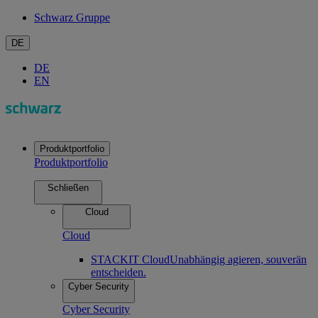
Schwarz Gruppe
DE
DE
EN
Produktportfolio
Produktportfolio
Schließen
Cloud
Cloud
STACKIT Cloud
Unabhängig agieren, souverän
entscheiden.
Cyber Security
Cyber Security