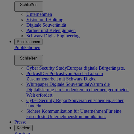
Schließen
Unternehmen
Vision und Haltung
Digitale Souveränität
Partner und Beteiligungen
Schwarz Digits Engineering
Publikationen
Publikationen
Schließen
Cyber Security Study
Europas digitale Bürgerängste.
Podcast
Der Podcast von Sascha Lobo in
Zusammenarbeit mit Schwarz Digits.
Whitepaper Digitale Souveränität
Warum die
Digitalisierung ein Umdenken in einer neu geordneten
Welt erfordert.
Cyber Security Report
Souverän entscheiden, sicher
handeln.
Sichere Kommunikation für Unternehmen
Für eine
krisenfeste Unternehmenskommunikation.
Presse
Karriere
Karriere