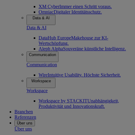
XM Cyber
Immer einen Schritt voraus.
Omniac
Digitaler Identitätsschutz.
Data & AI
Data & AI
DataHub Europe
Makehouse zur KI-
Wertschöpfung.
Aleph Alpha
Souveräne künstliche Intelligenz.
Communication
Communication
Wire
Intuitive Usability. Höchste Sicherheit.
Workspace
Workspace
Workspace by STACKIT
Unabhängigkeit,
Produktivität und Innovationskraft.
Branchen
Referenzen
Über uns
Über uns