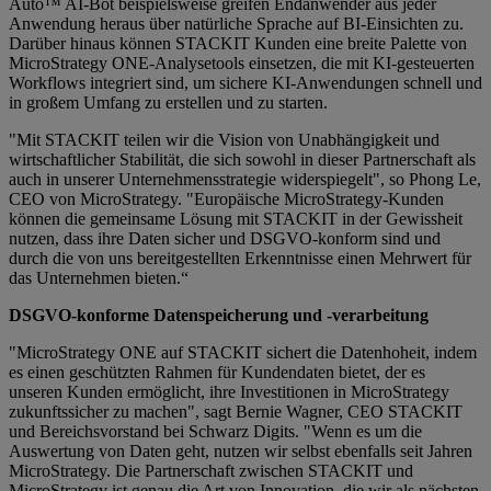
Auto™ AI-Bot beispielsweise greifen Endanwender aus jeder
Anwendung heraus über natürliche Sprache auf BI-Einsichten zu.
Darüber hinaus können STACKIT Kunden eine breite Palette von
MicroStrategy ONE-Analysetools einsetzen, die mit KI-gesteuerten
Workflows integriert sind, um sichere KI-Anwendungen schnell und
in großem Umfang zu erstellen und zu starten.
"Mit STACKIT teilen wir die Vision von Unabhängigkeit und
wirtschaftlicher Stabilität, die sich sowohl in dieser Partnerschaft als
auch in unserer Unternehmensstrategie widerspiegelt", so Phong Le,
CEO von MicroStrategy. "Europäische MicroStrategy-Kunden
können die gemeinsame Lösung mit STACKIT in der Gewissheit
nutzen, dass ihre Daten sicher und DSGVO-konform sind und
durch die von uns bereitgestellten Erkenntnisse einen Mehrwert für
das Unternehmen bieten.“
DSGVO-konforme Datenspeicherung und -verarbeitung
"MicroStrategy ONE auf STACKIT sichert die Datenhoheit, indem
es einen geschützten Rahmen für Kundendaten bietet, der es
unseren Kunden ermöglicht, ihre Investitionen in MicroStrategy
zukunftssicher zu machen", sagt Bernie Wagner, CEO STACKIT
und Bereichsvorstand bei Schwarz Digits. "Wenn es um die
Auswertung von Daten geht, nutzen wir selbst ebenfalls seit Jahren
MicroStrategy. Die Partnerschaft zwischen STACKIT und
MicroStrategy ist genau die Art von Innovation, die wir als nächsten