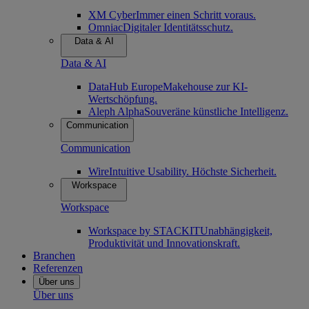
XM Cyber
Immer einen Schritt voraus.
Omniac
Digitaler Identitätsschutz.
Data & AI
Data & AI
DataHub Europe
Makehouse zur KI-
Wertschöpfung.
Aleph Alpha
Souveräne künstliche Intelligenz.
Communication
Communication
Wire
Intuitive Usability. Höchste Sicherheit.
Workspace
Workspace
Workspace by STACKIT
Unabhängigkeit,
Produktivität und Innovationskraft.
Branchen
Referenzen
Über uns
Über uns