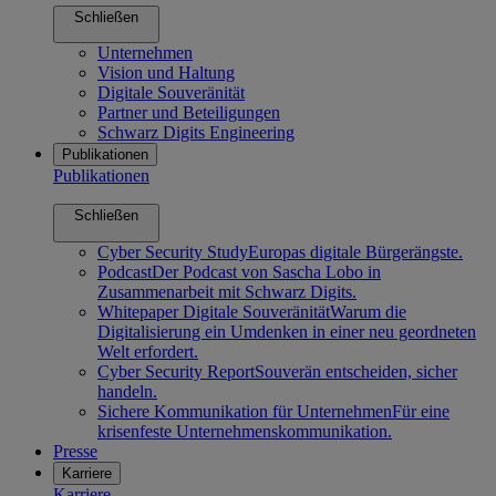
Schließen
Unternehmen
Vision und Haltung
Digitale Souveränität
Partner und Beteiligungen
Schwarz Digits Engineering
Publikationen
Publikationen
Schließen
Cyber Security Study
Europas digitale Bürgerängste.
Podcast
Der Podcast von Sascha Lobo in
Zusammenarbeit mit Schwarz Digits.
Whitepaper Digitale Souveränität
Warum die
Digitalisierung ein Umdenken in einer neu geordneten
Welt erfordert.
Cyber Security Report
Souverän entscheiden, sicher
handeln.
Sichere Kommunikation für Unternehmen
Für eine
krisenfeste Unternehmenskommunikation.
Presse
Karriere
Karriere