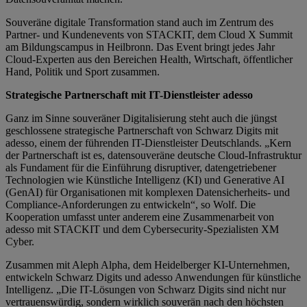
Souveräne digitale Transformation stand auch im Zentrum des
Partner- und Kundenevents von STACKIT, dem Cloud X Summit
am Bildungscampus in Heilbronn. Das Event bringt jedes Jahr
Cloud-Experten aus den Bereichen Health, Wirtschaft, öffentlicher
Hand, Politik und Sport zusammen.
Strategische Partnerschaft mit IT-Dienstleister adesso
Ganz im Sinne souveräner Digitalisierung steht auch die jüngst
geschlossene strategische Partnerschaft von Schwarz Digits mit
adesso, einem der führenden IT-Dienstleister Deutschlands. „Kern
der Partnerschaft ist es, datensouveräne deutsche Cloud-Infrastruktur
als Fundament für die Einführung disruptiver, datengetriebener
Technologien wie Künstliche Intelligenz (KI) und Generative AI
(GenAI) für Organisationen mit komplexen Datensicherheits- und
Compliance-Anforderungen zu entwickeln“, so Wolf. Die
Kooperation umfasst unter anderem eine Zusammenarbeit von
adesso mit STACKIT und dem Cybersecurity-Spezialisten XM
Cyber.
Zusammen mit Aleph Alpha, dem Heidelberger KI-Unternehmen,
entwickeln Schwarz Digits und adesso Anwendungen für künstliche
Intelligenz. „Die IT-Lösungen von Schwarz Digits sind nicht nur
vertrauenswürdig, sondern wirklich souverän nach den höchsten