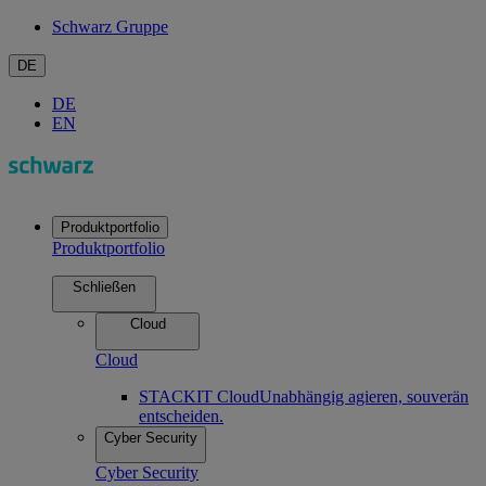
Schwarz Gruppe
DE
DE
EN
Produktportfolio
Produktportfolio
Schließen
Cloud
Cloud
STACKIT Cloud
Unabhängig agieren, souverän
entscheiden.
Cyber Security
Cyber Security