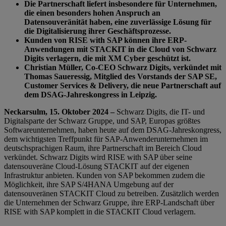
Die Partnerschaft liefert insbesondere für Unternehmen,
die einen besonders hohen Anspruch an
Datensouveränität haben, eine zuverlässige Lösung für
die Digitalisierung ihrer Geschäftsprozesse.
Kunden von RISE with SAP können ihre ERP-
Anwendungen mit STACKIT in die Cloud von Schwarz
Digits verlagern, die mit XM Cyber geschützt ist.
Christian Müller, Co-CEO Schwarz Digits, verkündet mit
Thomas Saueressig, Mitglied des Vorstands der SAP SE,
Customer Services & Delivery, die neue Partnerschaft auf
dem DSAG-Jahreskongress in Leipzig.
Neckarsulm, 15. Oktober 2024 –
Schwarz Digits, die IT- und
Digitalsparte der Schwarz Gruppe, und SAP, Europas größtes
Softwareunternehmen, haben heute auf dem DSAG-Jahreskongress,
dem wichtigsten Treffpunkt für SAP-Anwenderunternehmen im
deutschsprachigen Raum, ihre Partnerschaft im Bereich Cloud
verkündet. Schwarz Digits wird RISE with SAP über seine
datensouveräne Cloud-Lösung STACKIT auf der eigenen
Infrastruktur anbieten. Kunden von SAP bekommen zudem die
Möglichkeit, ihre SAP S/4HANA Umgebung auf der
datensouveränen STACKIT Cloud zu betreiben. Zusätzlich werden
die Unternehmen der Schwarz Gruppe, ihre ERP-Landschaft über
RISE with SAP komplett in die STACKIT Cloud verlagern.