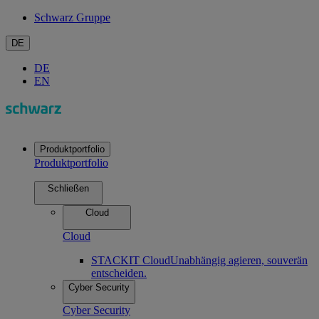
Schwarz Gruppe
DE
DE
EN
Produktportfolio
Produktportfolio
Schließen
Cloud
Cloud
STACKIT Cloud
Unabhängig agieren, souverän
entscheiden.
Cyber Security
Cyber Security