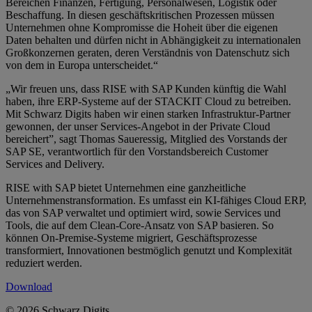
Bereichen Finanzen, Fertigung, Personalwesen, Logistik oder
Beschaffung. In diesen geschäftskritischen Prozessen müssen
Unternehmen ohne Kompromisse die Hoheit über die eigenen
Daten behalten und dürfen nicht in Abhängigkeit zu internationalen
Großkonzernen geraten, deren Verständnis von Datenschutz sich
von dem in Europa unterscheidet.“
„Wir freuen uns, dass RISE with SAP Kunden künftig die Wahl
haben, ihre ERP-Systeme auf der STACKIT Cloud zu betreiben.
Mit Schwarz Digits haben wir einen starken Infrastruktur-Partner
gewonnen, der unser Services-Angebot in der Private Cloud
bereichert”, sagt Thomas Saueressig, Mitglied des Vorstands der
SAP SE, verantwortlich für den Vorstandsbereich Customer
Services and Delivery.
RISE with SAP bietet Unternehmen eine ganzheitliche
Unternehmenstransformation. Es umfasst ein KI-fähiges Cloud ERP,
das von SAP verwaltet und optimiert wird, sowie Services und
Tools, die auf dem Clean-Core-Ansatz von SAP basieren. So
können On-Premise-Systeme migriert, Geschäftsprozesse
transformiert, Innovationen bestmöglich genutzt und Komplexität
reduziert werden.
Download
© 2026 Schwarz Digits