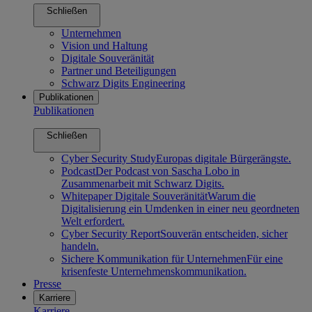
Schließen
Unternehmen
Vision und Haltung
Digitale Souveränität
Partner und Beteiligungen
Schwarz Digits Engineering
Publikationen
Publikationen
Schließen
Cyber Security Study
Europas digitale Bürgerängste.
Podcast
Der Podcast von Sascha Lobo in
Zusammenarbeit mit Schwarz Digits.
Whitepaper Digitale Souveränität
Warum die
Digitalisierung ein Umdenken in einer neu geordneten
Welt erfordert.
Cyber Security Report
Souverän entscheiden, sicher
handeln.
Sichere Kommunikation für Unternehmen
Für eine
krisenfeste Unternehmenskommunikation.
Presse
Karriere
Karriere