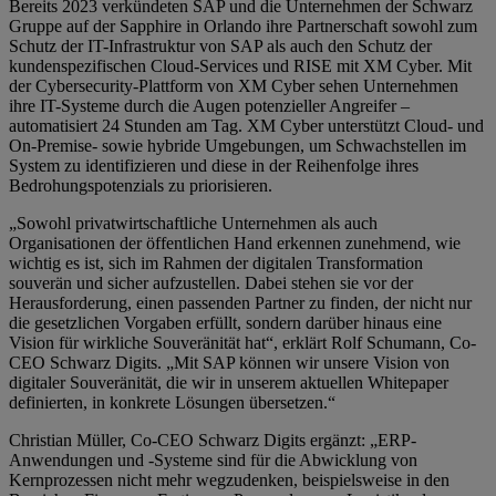
Bereits 2023 verkündeten SAP und die Unternehmen der Schwarz
Gruppe auf der Sapphire in Orlando ihre Partnerschaft sowohl zum
Schutz der IT-Infrastruktur von SAP als auch den Schutz der
kundenspezifischen Cloud-Services und RISE mit XM Cyber. Mit
der Cybersecurity-Plattform von XM Cyber sehen Unternehmen
ihre IT-Systeme durch die Augen potenzieller Angreifer –
automatisiert 24 Stunden am Tag. XM Cyber unterstützt Cloud- und
On-Premise- sowie hybride Umgebungen, um Schwachstellen im
System zu identifizieren und diese in der Reihenfolge ihres
Bedrohungspotenzials zu priorisieren.
„Sowohl privatwirtschaftliche Unternehmen als auch
Organisationen der öffentlichen Hand erkennen zunehmend, wie
wichtig es ist, sich im Rahmen der digitalen Transformation
souverän und sicher aufzustellen. Dabei stehen sie vor der
Herausforderung, einen passenden Partner zu finden, der nicht nur
die gesetzlichen Vorgaben erfüllt, sondern darüber hinaus eine
Vision für wirkliche Souveränität hat“, erklärt Rolf Schumann, Co-
CEO Schwarz Digits. „Mit SAP können wir unsere Vision von
digitaler Souveränität, die wir in unserem aktuellen Whitepaper
definierten, in konkrete Lösungen übersetzen.“
Christian Müller, Co-CEO Schwarz Digits ergänzt: „ERP-
Anwendungen und -Systeme sind für die Abwicklung von
Kernprozessen nicht mehr wegzudenken, beispielsweise in den