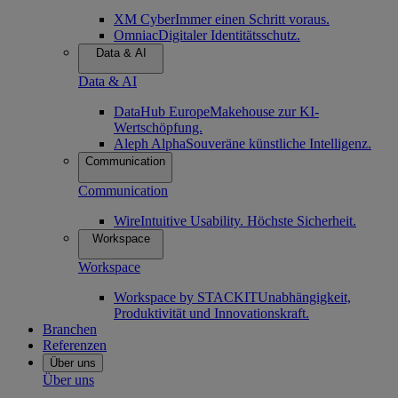
XM Cyber
Immer einen Schritt voraus.
Omniac
Digitaler Identitätsschutz.
Data & AI
Data & AI
DataHub Europe
Makehouse zur KI-
Wertschöpfung.
Aleph Alpha
Souveräne künstliche Intelligenz.
Communication
Communication
Wire
Intuitive Usability. Höchste Sicherheit.
Workspace
Workspace
Workspace by STACKIT
Unabhängigkeit,
Produktivität und Innovationskraft.
Branchen
Referenzen
Über uns
Über uns