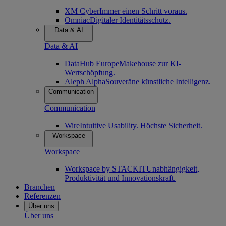
XM Cyber
Immer einen Schritt voraus.
Omniac
Digitaler Identitätsschutz.
Data & AI
Data & AI
DataHub Europe
Makehouse zur KI-
Wertschöpfung.
Aleph Alpha
Souveräne künstliche Intelligenz.
Communication
Communication
Wire
Intuitive Usability. Höchste Sicherheit.
Workspace
Workspace
Workspace by STACKIT
Unabhängigkeit,
Produktivität und Innovationskraft.
Branchen
Referenzen
Über uns
Über uns