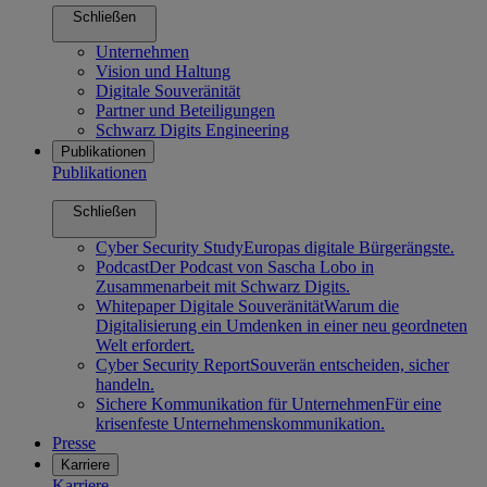
Schließen
Unternehmen
Vision und Haltung
Digitale Souveränität
Partner und Beteiligungen
Schwarz Digits Engineering
Publikationen
Publikationen
Schließen
Cyber Security Study
Europas digitale Bürgerängste.
Podcast
Der Podcast von Sascha Lobo in
Zusammenarbeit mit Schwarz Digits.
Whitepaper Digitale Souveränität
Warum die
Digitalisierung ein Umdenken in einer neu geordneten
Welt erfordert.
Cyber Security Report
Souverän entscheiden, sicher
handeln.
Sichere Kommunikation für Unternehmen
Für eine
krisenfeste Unternehmenskommunikation.
Presse
Karriere
Karriere