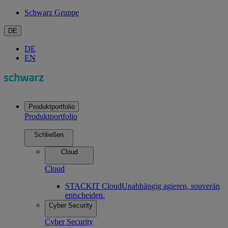
Schwarz Gruppe
DE
DE
EN
Produktportfolio
Produktportfolio
Schließen
Cloud
Cloud
STACKIT Cloud
Unabhängig agieren, souverän
entscheiden.
Cyber Security
Cyber Security