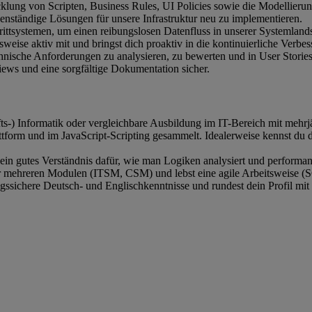
wicklung von Scripten, Business Rules, UI Policies sowie die Modellie
genständige Lösungen für unsere Infrastruktur neu zu implementieren.
ittsystemen, um einen reibungslosen Datenfluss in unserer Systemlandsc
tsweise aktiv mit und bringst dich proaktiv in die kontinuierliche Verbe
nische Anforderungen zu analysieren, zu bewerten und in User Stories
views und eine sorgfältige Dokumentation sicher.
fts-) Informatik oder vergleichbare Ausbildung im IT-Bereich mit mehrj
tform und im JavaScript-Scripting gesammelt. Idealerweise kennst du d
ein gutes Verständnis dafür, wie man Logiken analysiert und performan
der mehreren Modulen (ITSM, CSM) und lebst eine agile Arbeitsweis
sichere Deutsch- und Englischkenntnisse und rundest dein Profil mit T