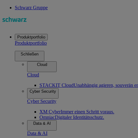
Schwarz Gruppe
Produktportfolio
Produktportfolio
Schließen
Cloud
Cloud
STACKIT Cloud
Unabhängig agieren, souverän en
Cyber Security
Cyber Security
XM Cyber
Immer einen Schritt voraus.
Omniac
Digitaler Identitätsschutz.
Data & AI
Data & AI