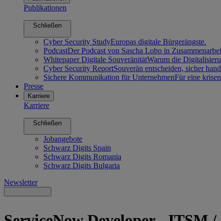
Publikationen
Schließen
Cyber Security Study
Europas digitale Bürgerängste.
Podcast
Der Podcast von Sascha Lobo in Zusammenarbeit
Whitepaper Digitale Souveränität
Warum die Digitalisier
Cyber Security Report
Souverän entscheiden, sicher hand
Sichere Kommunikation für Unternehmen
Für eine kris
Presse
Karriere
Karriere
Schließen
Jobangebote
Schwarz Digits Spain
Schwarz Digits Romania
Schwarz Digits Bulgaria
Newsletter
ServiceNow Developer - ITSM 