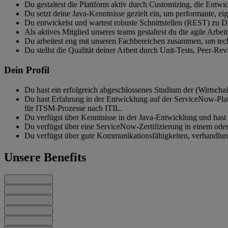
Du gestaltest die Plattform aktiv durch Customizing, die Ent
Du setzt deine Java-Kenntnisse gezielt ein, um performante, ei
Du entwickelst und wartest robuste Schnittstellen (REST) zu Dr
Als aktives Mitglied unseres teams gestaltest du die agile Arbei
Du arbeitest eng mit unseren Fachbereichen zusammen, um tech
Du stellst die Qualität deiner Arbeit durch Unit-Tests, Peer-Re
Dein Profil
Du hast ein erfolgreich abgeschlossenes Studium der (Wirtscha
Du hast Erfahrung in der Entwicklung auf der ServiceNow-Plat
für ITSM-Prozesse nach ITIL.
Du verfügst über Kenntnisse in der Java-Entwicklung und hast 
Du verfügst über eine ServiceNow-Zertifizierung in einem o
Du verfügst über gute Kommunikationsfähigkeiten, verhandlungs
Unsere Benefits