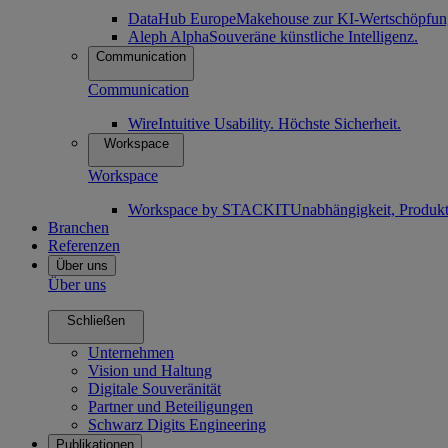
DataHub Europe
Makehouse zur KI-Wertschöpfun
Aleph Alpha
Souveräne künstliche Intelligenz.
Communication
Communication
Wire
Intuitive Usability. Höchste Sicherheit.
Workspace
Workspace
Workspace by STACKIT
Unabhängigkeit, Produkti
Branchen
Referenzen
Über uns
Über uns
Schließen
Unternehmen
Vision und Haltung
Digitale Souveränität
Partner und Beteiligungen
Schwarz Digits Engineering
Publikationen