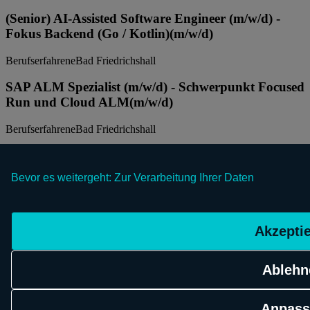
(Senior) AI-Assisted Software Engineer (m/w/d) -
Fokus Backend (Go / Kotlin)
(m/w/d)
Berufserfahrene
Bad Friedrichshall
SAP ALM Spezialist (m/w/d) - Schwerpunkt Focused
Run und Cloud ALM
(m/w/d)
Berufserfahrene
Bad Friedrichshall
Initiativbewerbung IT Entwicklung
(m/w/d)
Bevor es weitergeht: Zur Verarbeitung Ihrer Daten
Berufserfahrene
Bad Friedrichshall
SAP ABAP Developer - EWM (m/w/d)
(m/w/d)
Akzepti
Berufserfahrene
Bad Friedrichshall
SAP ABAP Developer (m/w/d) - Schwarz
Ablehn
Produktion
(m/w/d)
Anpass