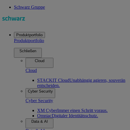
Schwarz Gruppe
Produktportfolio
Produktportfolio
Schließen
Cloud
Cloud
STACKIT Cloud
Unabhängig agieren, souverän
entscheiden.
Cyber Security
Cyber Security
XM Cyber
Immer einen Schritt voraus.
Omniac
Digitaler Identitätsschutz.
Data & AI