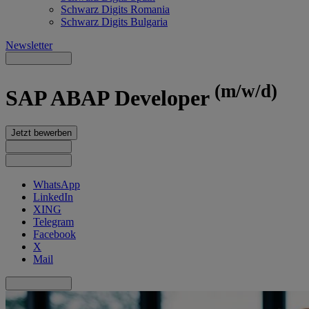
Schwarz Digits Romania
Schwarz Digits Bulgaria
Newsletter
(m/w/d)
SAP ABAP Developer
Jetzt bewerben
WhatsApp
LinkedIn
XING
Telegram
Facebook
X
Mail