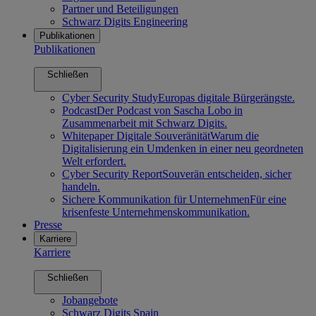
Partner und Beteiligungen
Schwarz Digits Engineering
Publikationen
Publikationen
Schließen
Cyber Security Study
Europas digitale Bürgerängste.
Podcast
Der Podcast von Sascha Lobo in
Zusammenarbeit mit Schwarz Digits.
Whitepaper Digitale Souveränität
Warum die
Digitalisierung ein Umdenken in einer neu geordneten
Welt erfordert.
Cyber Security Report
Souverän entscheiden, sicher
handeln.
Sichere Kommunikation für Unternehmen
Für eine
krisenfeste Unternehmenskommunikation.
Presse
Karriere
Karriere
Schließen
Jobangebote
Schwarz Digits Spain