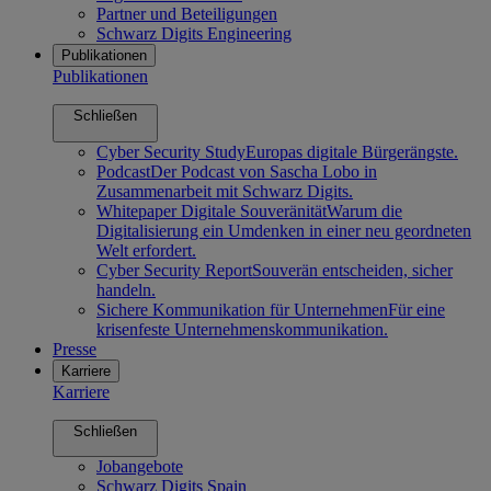
Partner und Beteiligungen
Schwarz Digits Engineering
Publikationen
Publikationen
Schließen
Cyber Security Study
Europas digitale Bürgerängste.
Podcast
Der Podcast von Sascha Lobo in
Zusammenarbeit mit Schwarz Digits.
Whitepaper Digitale Souveränität
Warum die
Digitalisierung ein Umdenken in einer neu geordneten
Welt erfordert.
Cyber Security Report
Souverän entscheiden, sicher
handeln.
Sichere Kommunikation für Unternehmen
Für eine
krisenfeste Unternehmenskommunikation.
Presse
Karriere
Karriere
Schließen
Jobangebote
Schwarz Digits Spain