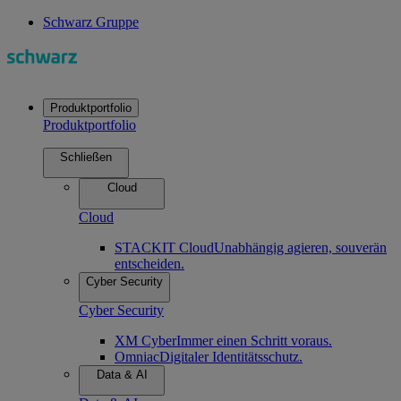
Schwarz Gruppe
Produktportfolio
Produktportfolio
Schließen
Cloud
Cloud
STACKIT Cloud
Unabhängig agieren, souverän
entscheiden.
Cyber Security
Cyber Security
XM Cyber
Immer einen Schritt voraus.
Omniac
Digitaler Identitätsschutz.
Data & AI