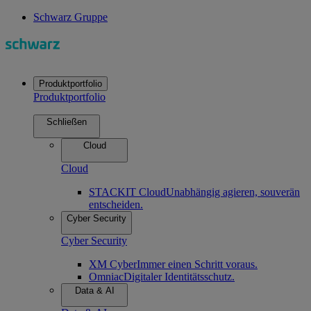
Schwarz Gruppe
Produktportfolio
Produktportfolio
Schließen
Cloud
Cloud
STACKIT Cloud
Unabhängig agieren, souverän
entscheiden.
Cyber Security
Cyber Security
XM Cyber
Immer einen Schritt voraus.
Omniac
Digitaler Identitätsschutz.
Data & AI