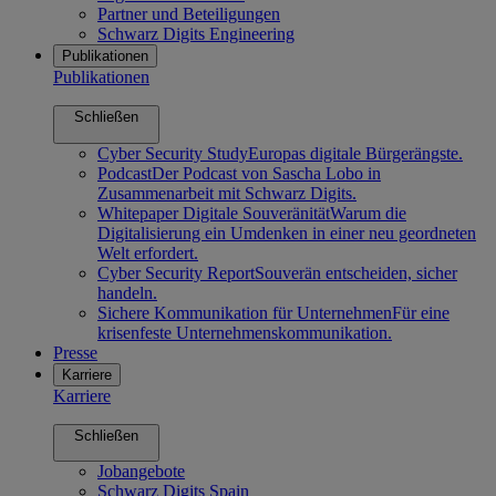
Partner und Beteiligungen
Schwarz Digits Engineering
Publikationen
Publikationen
Schließen
Cyber Security Study
Europas digitale Bürgerängste.
Podcast
Der Podcast von Sascha Lobo in
Zusammenarbeit mit Schwarz Digits.
Whitepaper Digitale Souveränität
Warum die
Digitalisierung ein Umdenken in einer neu geordneten
Welt erfordert.
Cyber Security Report
Souverän entscheiden, sicher
handeln.
Sichere Kommunikation für Unternehmen
Für eine
krisenfeste Unternehmenskommunikation.
Presse
Karriere
Karriere
Schließen
Jobangebote
Schwarz Digits Spain