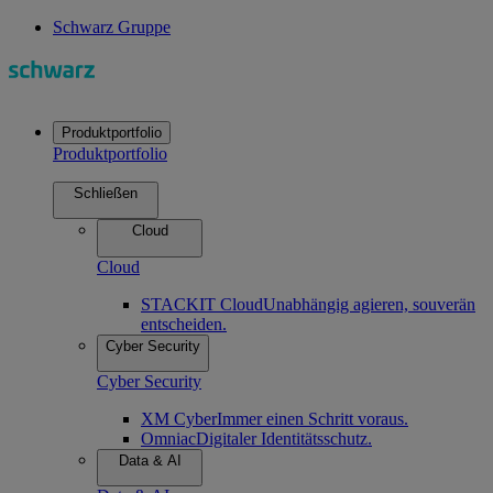
Schwarz Gruppe
Produktportfolio
Produktportfolio
Schließen
Cloud
Cloud
STACKIT Cloud
Unabhängig agieren, souverän
entscheiden.
Cyber Security
Cyber Security
XM Cyber
Immer einen Schritt voraus.
Omniac
Digitaler Identitätsschutz.
Data & AI