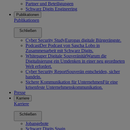
Partner und Beteiligungen
Schwarz Digits Engineering
Publikationen
Publikationen
Schließen
Cyber Security Study
Europas digitale Bürgerängste.
Podcast
Der Podcast von Sascha Lobo in
Zusammenarbeit mit Schwarz Digits.
Whitepaper Digitale Souveränität
Warum die
Digitalisierung ein Umdenken in einer neu geordneten
Welt erfordert.
Cyber Security Report
Souverän entscheiden, sicher
handeln.
Sichere Kommunikation für Unternehmen
Für eine
krisenfeste Unternehmenskommunikation.
Presse
Karriere
Karriere
Schließen
Jobangebote
Schwarz Digits Spain