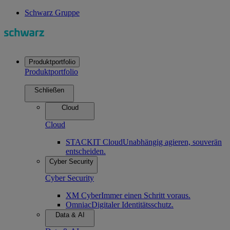
Schwarz Gruppe
Produktportfolio
Produktportfolio
Schließen
Cloud
Cloud
STACKIT Cloud
Unabhängig agieren, souverän
entscheiden.
Cyber Security
Cyber Security
XM Cyber
Immer einen Schritt voraus.
Omniac
Digitaler Identitätsschutz.
Data & AI