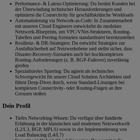
Performance- & Latenz-Optimierung: Du berätst Kunden bei
der Überwindung technischer Herausforderungen und
optimierst die Connectivity für geschäftskritische Workloads
Automatisierung via Network-as-Code: In Zusammenarbeit
mit unseren Cloud Engineers entwickelst du modulare
Netzwerk-Blueprints, um VPC/VNet-Strukturen, Routing-
Tabellen und Peering-Szenarien standardisiert bereitzustellen
Resilienz- & DR-Strategien: Du entwirfst Strategien zur
Ausfallsicherheit auf Netzwerkebene und stellst sicher, dass
Disaster-Recovery-Szenarien auch bei hochkomplexen
Routing-Anforderungen (z. B. BGP-Failover) zuverlässig
greifen
Spezialisiertes Sparring: Du agierst als technisches
Schwergewicht für unsere Cloud Solution Architekten und
führst Deep-Dives durch, wenn Standard-Lösungen bei
komplexen Connectivity- oder Routing-Fragen an ihre
Grenzen stoßen
Dein Profil
Tiefes Networking-Wissen: Du verfügst über fundierte
Erfahrung in der klassischen und modernen Netzwerkwelt
(L2/L3, BGP, MPLS) sowie in der Implementierung von
Load Balancing (L4/L7)