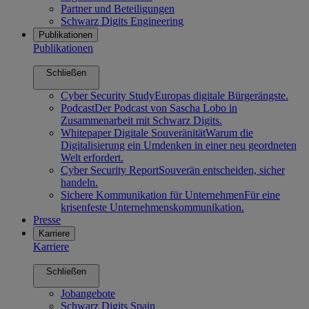
Partner und Beteiligungen
Schwarz Digits Engineering
Publikationen
Publikationen
Schließen
Cyber Security Study
Europas digitale Bürgerängste.
Podcast
Der Podcast von Sascha Lobo in
Zusammenarbeit mit Schwarz Digits.
Whitepaper Digitale Souveränität
Warum die
Digitalisierung ein Umdenken in einer neu geordneten
Welt erfordert.
Cyber Security Report
Souverän entscheiden, sicher
handeln.
Sichere Kommunikation für Unternehmen
Für eine
krisenfeste Unternehmenskommunikation.
Presse
Karriere
Karriere
Schließen
Jobangebote
Schwarz Digits Spain